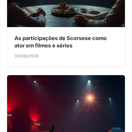
As participações de Scorsese como
ator em filmes e séries
03/08/2026