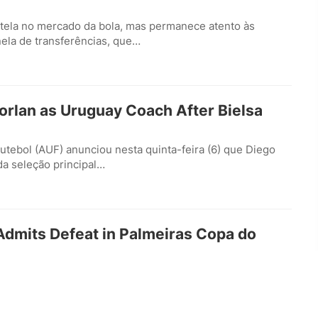
tela no mercado da bola, mas permanece atento às
nela de transferências, que…
Forlan as Uruguay Coach After Bielsa
utebol (AUF) anunciou nesta quinta-feira (6) que Diego
da seleção principal…
Admits Defeat in Palmeiras Copa do
sumiu a derrota do Palmeiras diante do Fortaleza, mesmo
ida na Copa do…