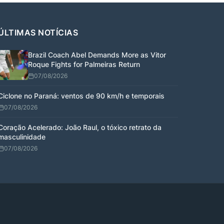
INSIGHTS
Loteria Federal 6088:
ÚLTIMAS NOTÍCIAS
resultado e números
Brazil Coach Abel Demands More as Vitor
Roque Fights for Palmeiras Return
07/08/2026
Ciclone no Paraná: ventos de 90 km/h e temporais
07/08/2026
MAIS LIDAS
Coração Acelerado: João Raul, o tóxico retrato da
masculinidade
07/08/2026
Sombr Teases Coachella Special Guest
Seguidores e curtidas: como
impulsionar perfis com baixo custo