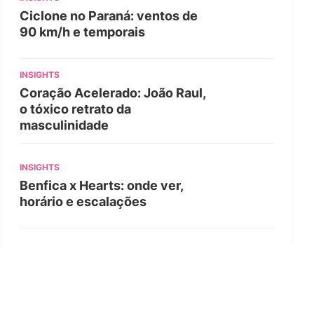
Ciclone no Paraná: ventos de
90 km/h e temporais
INSIGHTS
Coração Acelerado: João Raul,
o tóxico retrato da
masculinidade
INSIGHTS
Benfica x Hearts: onde ver,
horário e escalações
INSIGHTS
Míchel Sánchez escala Godts;
Ajax com time misto