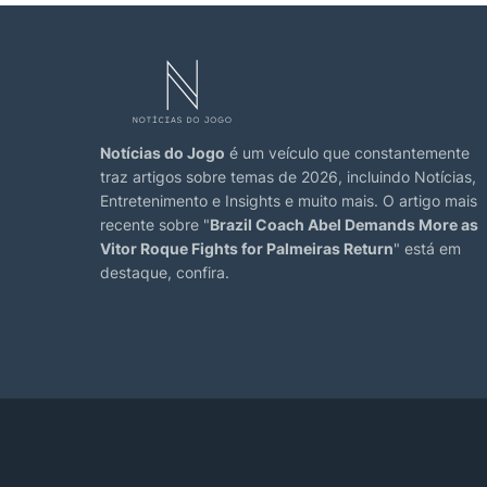
NOTÍCIAS
Brazil coach Diniz
O técnico do Corinthians, F
das oitavas de final da Cop
Notícias do Jogo
é um veículo que constantemente
22 horas atrás
traz artigos sobre temas de 2026, incluindo Notícias,
Entretenimento e Insights e muito mais. O artigo mais
NOTÍCIAS
recente sobre "
Brazil Coach Abel Demands More as
Brazil’s Palmeiras 
Vitor Roque Fights for Palmeiras Return
" está em
Chance
destaque, confira.
O Palmeiras foi derrotado p
(MT), no jogo de volta…
1 dia atrás
NOTÍCIAS
Brazil’s Abel Blame
O técnico Abel Ferreira ass