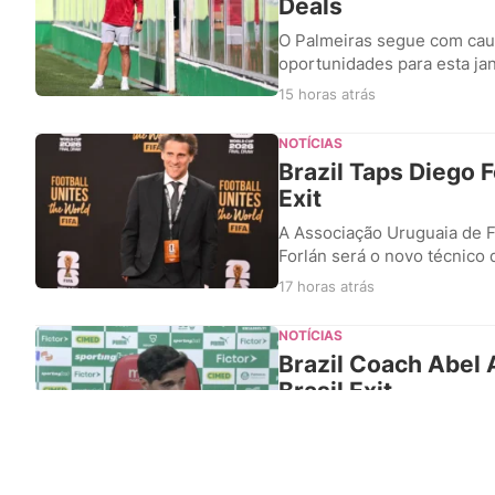
Deals
O Palmeiras segue com cau
oportunidades para esta ja
15 horas atrás
NOTÍCIAS
Brazil Taps Diego 
Exit
A Associação Uruguaia de F
Forlán será o novo técnico 
17 horas atrás
NOTÍCIAS
Brazil Coach Abel 
Brasil Exit
O técnico Abel Ferreira as
com a classificação garant
20 horas atrás