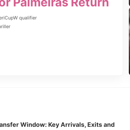
for Palmeiras Return
meriCupW qualifier
iller
ransfer Window: Key Arrivals, Exits and