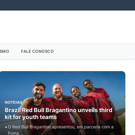
ISMO
FALE CONOSCO
NOTÍCIAS
Brazil Red Bull Bragantino unveils third
kit for youth teams
O Red Bull Bragantino apresentou, em parceria com a
Puma,…