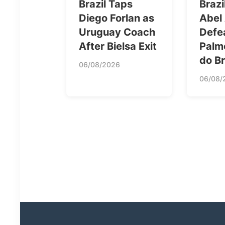
Brazil Taps
Brazi
Diego Forlan as
Abel
Uruguay Coach
Defea
After Bielsa Exit
Palm
do Br
06/08/2026
06/08/