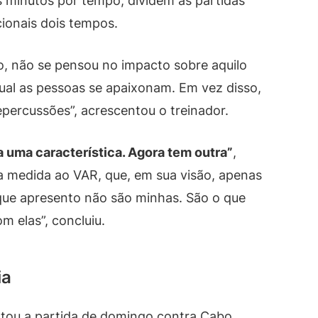
s minutos por tempo, dividem as partidas
ionais dois tempos.
o, não se pensou no impacto sobre aquilo
ual as pessoas se apaixonam. Em vez disso,
epercussões”, acrescentou o treinador.
a uma característica. Agora tem outra”
,
a medida ao VAR, que, em sua visão, apenas
que apresento não são minhas. São o que
 elas”, concluiu.
ia
tou a partida de domingo contra Cabo