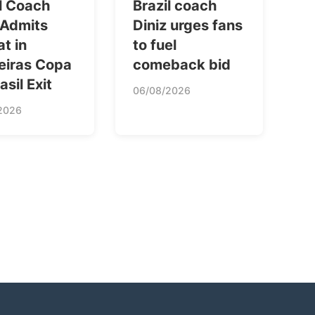
l Coach
Brazil coach
 Admits
Diniz urges fans
t in
to fuel
eiras Copa
comeback bid
asil Exit
06/08/2026
2026