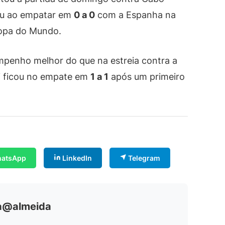
deu ao empatar em
0 a 0
com a Espanha na
Copa do Mundo.
penho melhor do que na estreia contra a
ai ficou no empate em
1 a 1
após um primeiro
atsApp
LinkedIn
Telegram
ia@almeida