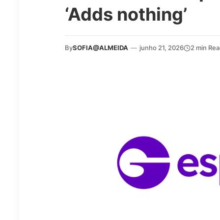
‘Adds nothing’
By
SOFIA@ALMEIDA
—
junho 21, 2026
2 min Re