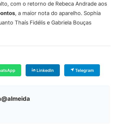
lto, com o retorno de Rebeca Andrade aos
pontos
, a maior nota do aparelho. Sophia
to Thaís Fidélis e Gabriela Bouças
atsApp
LinkedIn
Telegram
ia@almeida