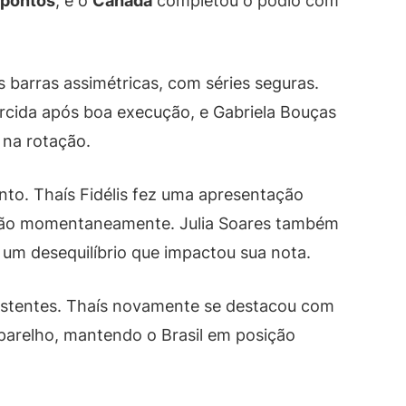
 pontos
, e o
Canadá
completou o pódio com
s barras assimétricas, com séries seguras.
rcida após boa execução, e Gabriela Bouças
 na rotação.
nto. Thaís Fidélis fez uma apresentação
icação momentaneamente. Julia Soares também
 um desequilíbrio que impactou sua nota.
nsistentes. Thaís novamente se destacou com
aparelho, mantendo o Brasil em posição