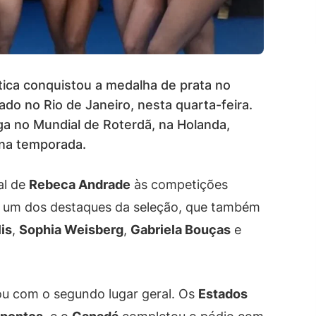
ística conquistou a medalha de prata no
o no Rio de Janeiro, nesta quarta-feira.
ga no Mundial de Roterdã, na Holanda,
 na temporada.
al de
Rebeca Andrade
às competições
oi um dos destaques da seleção, que também
lis
,
Sophia Weisberg
,
Gabriela Bouças
e
ou com o segundo lugar geral. Os
Estados