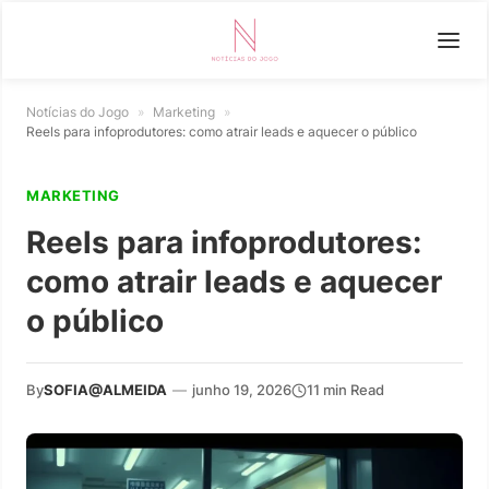
Notícias do Jogo
»
Marketing
»
Reels para infoprodutores: como atrair leads e aquecer o público
MARKETING
Reels para infoprodutores:
como atrair leads e aquecer
o público
By
SOFIA@ALMEIDA
—
junho 19, 2026
11 min Read