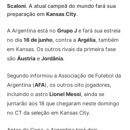
Scaloni
. A atual campeã do mundo fará sua
preparação em
Kansas City
.
A Argentina está no
Grupo J
e fará sua estreia
no dia
16 de junho
, contra a
Argélia
, também
em Kansas. Os outros rivais da primeira fase
são
Áustria
e
Jordânia
.
Segundo informou a Associação de Futebol da
Argentina (
AFA
), os outros oito jogadores,
incluindo o astro
Lionel Messi
, ainda se
juntarão aos 18 que chegaram neste domingo
no CT da seleção em Kansas City.
Antes da Copa, a Argentina terá dois