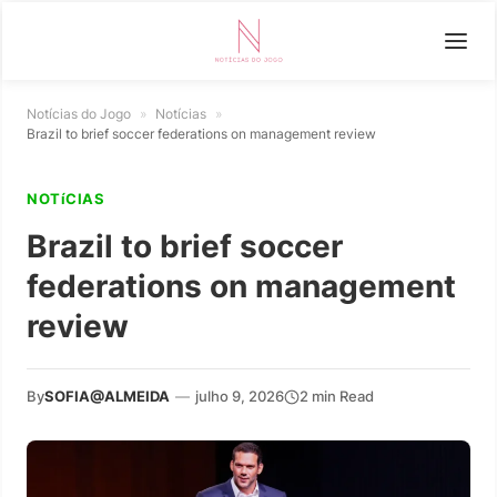
Notícias do Jogo
»
Notícias
»
Brazil to brief soccer federations on management review
NOTíCIAS
Brazil to brief soccer
federations on management
review
By
SOFIA@ALMEIDA
—
julho 9, 2026
2 min Read