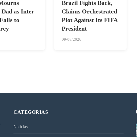
 Mourns
Brazil Fights Back,
 Dad as Inter
Claims Orchestrated
alls to
Plot Against Its FIFA
rey
President
09/08/2026
CATEGORIAS
s
Notícias