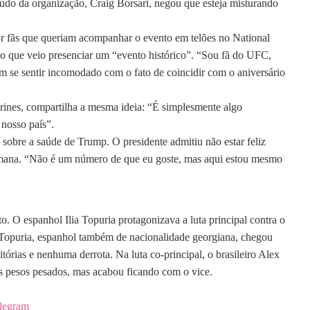
eúdo da organização, Craig Borsari, negou que esteja misturando
r fãs que queriam acompanhar o evento em telões no National
ivo que veio presenciar um “evento histórico”. “Sou fã do UFC,
em se sentir incomodado com o fato de coincidir com o aniversário
ines, compartilha a mesma ideia: “É simplesmente algo
 nosso país”.
sobre a saúde de Trump. O presidente admitiu não estar feliz
emana. “Não é um número de que eu goste, mas aqui estou mesmo
. O espanhol Ilia Topuria protagonizava a luta principal contra o
. Topuria, espanhol também de nacionalidade georgiana, chegou
órias e nenhuma derrota. Na luta co-principal, o brasileiro Alex
os pesos pesados, mas acabou ficando com o vice.
legram