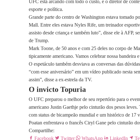
UFC está arcando com todo o custo, e o diretor de cont
esporte e política.
Grande parte do centro de Washington estava tomado po
Mall. Entre eles estava Nyles Rife, um treinador esport
assisto desde criança e também luto”, disse ele à AFP, s
de Trump.
Mark Toone, de 50 anos e com 25 deles no corpo de Mar
tipicamente americano. Vamos celebrar nossa bandeira e
O espetáculo também desviava as conversas das dúvidas 
“com esse aniversário” em um vídeo publicado nesta s
assim”, disse a ex-estrela da TV.
O invicto Topuria
O UFC preparou o melhor de seu repertório para o evento
americano Justin Gaethje pelo cinturão dos pesos leves
com status de bicampeão mundial e um histórico de 17 vit
Poatan enfrentava o francês Ciryl Gane pelo cinturão d
Compartilhe:
Facebook
Twitter
WhatsApp
LinkedIn
Te