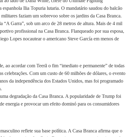
l ao lado de Dana White, chefe do Ultimate Fighting
 espanhola Ilia Topuria lutaria. O mandatário saudou do balcão
 militares faziam um sobrevoo sobre os jardins da Casa Branca.
a “A Garra”, sob um arco de 28 metros de altura. Mais de 4 mil
sportivo profissional na Casa Branca. Flanqueado por sua esposa,
 Diego Lopes nocautear o americano Steve García em menos de
e, ao acordar com Teerã o fim “imediato e permanente” de todas
 das celebrações. Com um custo de 60 milhões de dólares, o evento
anos da independência dos Estados Unidos, mas foi programado
.
o-a uma degradação da Casa Branca. A popularidade de Trump foi
s de energia e provocar um efeito dominó para os consumidores
masculino reflete sua base política. A Casa Branca afirma que o