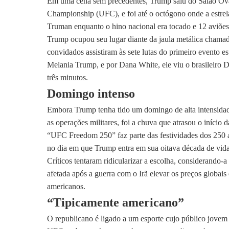
Em uma cena sem precedentes, Trump saiu do Salão Ova
Championship (UFC), e foi até o octógono onde a estrela
Truman enquanto o hino nacional era tocado e 12 aviões
Trump ocupou seu lugar diante da jaula metálica chamad
convidados assistiram às sete lutas do primeiro evento e
Melania Trump, e por Dana White, ele viu o brasileiro
três minutos.
Domingo intenso
Embora Trump tenha tido um domingo de alta intensidad
as operações militares, foi a chuva que atrasou o início
“UFC Freedom 250” faz parte das festividades dos 250 
no dia em que Trump entra em sua oitava década de vida
Críticos tentaram ridicularizar a escolha, considerand
afetada após a guerra com o Irã elevar os preços globai
americanos.
“Tipicamente americano”
O republicano é ligado a um esporte cujo público jovem 