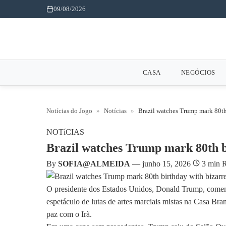
09/08/2026
CASA
NEGÓCIOS
Notícias do Jogo
»
Notícias
»
Brazil watches Trump mark 80th 
NOTíCIAS
Brazil watches Trump mark 80th bi
By
SOFIA@ALMEIDA
—
junho 15, 2026
3 min 
O presidente dos Estados Unidos, Donald Trump, comemo
espetáculo de lutas de artes marciais mistas na Casa B
paz com o Irã.