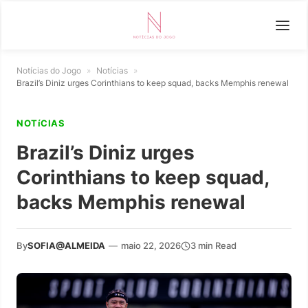
Notícias do Jogo
»
Notícias
»
Brazil’s Diniz urges Corinthians to keep squad, backs Memphis renewal
NOTíCIAS
Brazil’s Diniz urges
Corinthians to keep squad,
backs Memphis renewal
By
SOFIA@ALMEIDA
—
maio 22, 2026
3 min Read