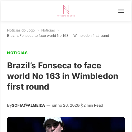
Notícias do Jogo
»
Notícias
»
Brazil’s Fonseca to face world No 163 in Wimbledon first round
NOTíCIAS
Brazil’s Fonseca to face
world No 163 in Wimbledon
first round
By
SOFIA@ALMEIDA
—
junho 26, 2026
2 min Read