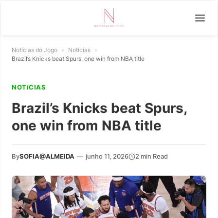
Notícias do Jogo
»
Notícias
»
Brazil’s Knicks beat Spurs, one win from NBA title
NOTíCIAS
Brazil’s Knicks beat Spurs,
one win from NBA title
By
SOFIA@ALMEIDA
—
junho 11, 2026
2 min Read