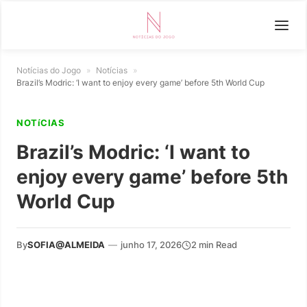
Notícias do Jogo
»
Notícias
»
Brazil’s Modric: ‘I want to enjoy every game’ before 5th World Cup
NOTíCIAS
Brazil’s Modric: ‘I want to
enjoy every game’ before 5th
World Cup
By
SOFIA@ALMEIDA
—
junho 17, 2026
2 min Read