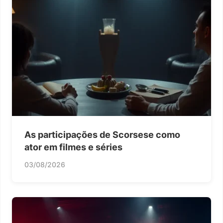
As participações de Scorsese como
ator em filmes e séries
03/08/2026