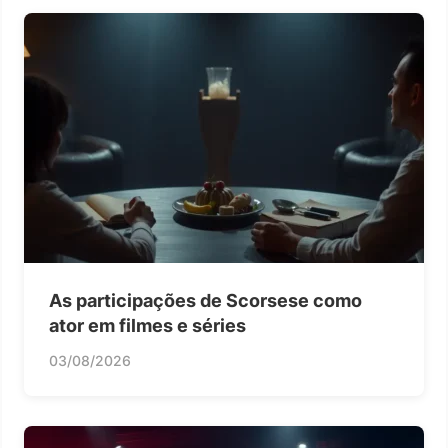
As participações de Scorsese como
ator em filmes e séries
03/08/2026