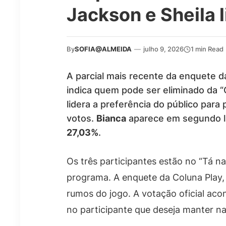
Jackson e Sheila 
By
SOFIA@ALMEIDA
—
julho 9, 2026
1 min Read
A parcial mais recente da enquete da
indica quem pode ser eliminado da “
lidera a preferência do público para
votos.
Bianca
aparece em segundo l
27,03%
.
Os três participantes estão no “Tá n
programa. A enquete da Coluna Play, 
rumos do jogo. A votação oficial acon
no participante que deseja manter na