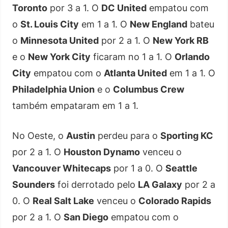
Toronto
por 3 a 1. O
DC United
empatou com
o
St. Louis City
em 1 a 1. O
New England
bateu
o
Minnesota United
por 2 a 1. O
New York RB
e o
New York City
ficaram no 1 a 1. O
Orlando
City
empatou com o
Atlanta United
em 1 a 1. O
Philadelphia Union
e o
Columbus Crew
também empataram em 1 a 1.
No Oeste, o
Austin
perdeu para o
Sporting KC
por 2 a 1. O
Houston Dynamo
venceu o
Vancouver Whitecaps
por 1 a 0. O
Seattle
Sounders
foi derrotado pelo
LA Galaxy
por 2 a
0. O
Real Salt Lake
venceu o
Colorado Rapids
por 2 a 1. O
San Diego
empatou com o