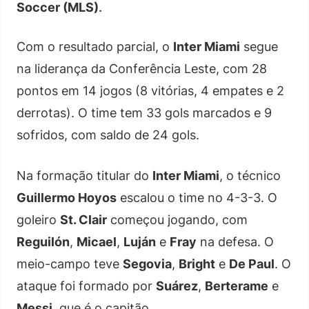
Soccer (MLS)
.
Com o resultado parcial, o
Inter Miami
segue
na liderança da Conferência Leste, com 28
pontos em 14 jogos (8 vitórias, 4 empates e 2
derrotas). O time tem 33 gols marcados e 9
sofridos, com saldo de 24 gols.
Na formação titular do
Inter Miami
, o técnico
Guillermo Hoyos
escalou o time no 4-3-3. O
goleiro
St. Clair
começou jogando, com
Reguilón
,
Micael
,
Luján
e
Fray
na defesa. O
meio-campo teve
Segovia
,
Bright
e
De Paul
. O
ataque foi formado por
Suárez
,
Berterame
e
Messi
, que é o capitão.