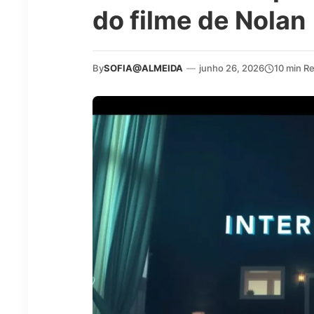
do filme de Nolan
By
SOFIA@ALMEIDA
—
junho 26, 2026
10 min R