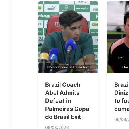
Brazil Coach
Brazi
Abel Admits
Diniz
Defeat in
to fu
Palmeiras Copa
come
do Brasil Exit
06/08/
06/08/2026