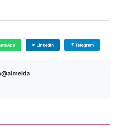
atsApp
LinkedIn
Telegram
ia@almeida