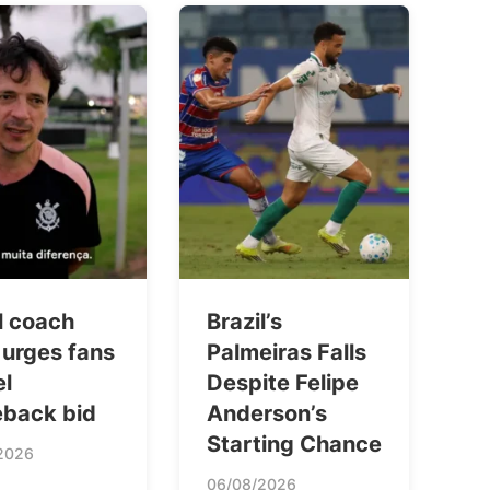
l coach
Brazil’s
 urges fans
Palmeiras Falls
el
Despite Felipe
back bid
Anderson’s
Starting Chance
2026
06/08/2026