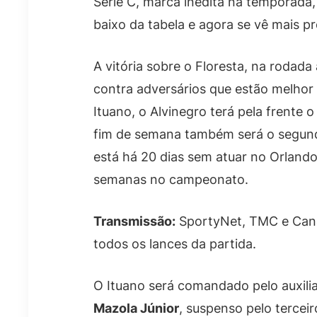
Série C, marca inédita na temporada,
baixo da tabela e agora se vê mais p
A vitória sobre o Floresta, na rodada
contra adversários que estão melhor
Ituano, o Alvinegro terá pela frente o 
fim de semana também será o segundo
está há 20 dias sem atuar no Orlando
semanas no campeonato.
Transmissão:
SportyNet, TMC e Cana
todos os lances da partida.
O Ituano será comandado pelo auxili
Mazola Júnior
, suspenso pelo terceir