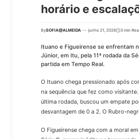
horário e escalaç
By
SOFIA@ALMEIDA
—
junho 21, 2026
3 min Re
Ituano e Figueirense se enfrentam n
Júnior, em Itu, pela 11ª rodada da S
partida em Tempo Real.
O Ituano chega pressionado após con
na sequência que fez como visitante.
última rodada, buscou um empate por
desvantagem de 0 a 2. O Rubro-negr
O Figueirense chega com a moral em 