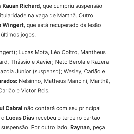
a
Kauan Richard
, que cumpriu suspensão
titularidade na vaga de Marthã. Outro
s Wingert
, que está recuperado da lesão
últimos jogos.
ngert); Lucas Mota, Léo Coltro, Mantheus
rd, Thássio e Xavier; Neto Berola e Razera
zola Júnior (suspenso); Wesley, Carlão e
rados:
Nelsinho, Matheus Mancini, Marthã,
arlão e Victor Reis.
ul Cabral
não contará com seu principal
iro
Lucas Dias
recebeu o terceiro cartão
 suspensão. Por outro lado,
Raynan
, peça