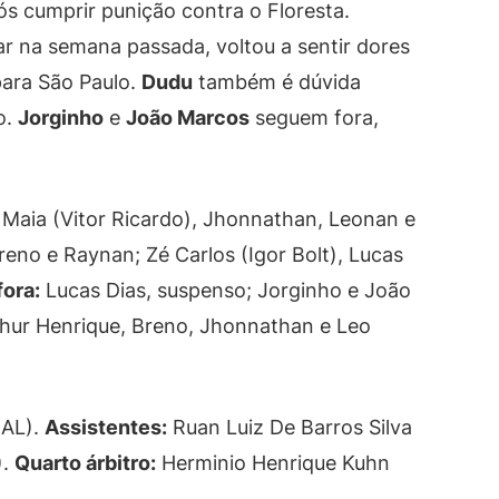
s cumprir punição contra o Floresta.
ar na semana passada, voltou a sentir dores
para São Paulo.
Dudu
também é dúvida
o.
Jorginho
e
João Marcos
seguem fora,
 Maia (Vitor Ricardo), Jhonnathan, Leonan e
eno e Raynan; Zé Carlos (Igor Bolt), Lucas
ora:
Lucas Dias, suspenso; Jorginho e João
hur Henrique, Breno, Jhonnathan e Leo
(AL).
Assistentes:
Ruan Luiz De Barros Silva
).
Quarto árbitro:
Herminio Henrique Kuhn