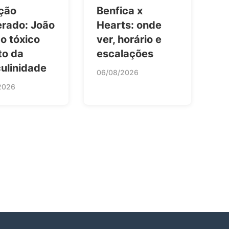
ção
Benfica x
erado: João
Hearts: onde
 o tóxico
ver, horário e
to da
escalações
ulinidade
06/08/2026
2026