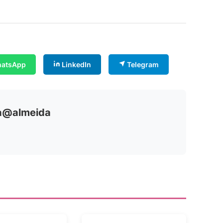
atsApp
LinkedIn
Telegram
ia@almeida