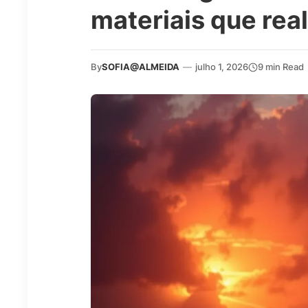
materiais que re
By
SOFIA@ALMEIDA
—
julho 1, 2026
9 min Read