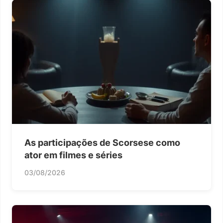
As participações de Scorsese como
ator em filmes e séries
03/08/2026