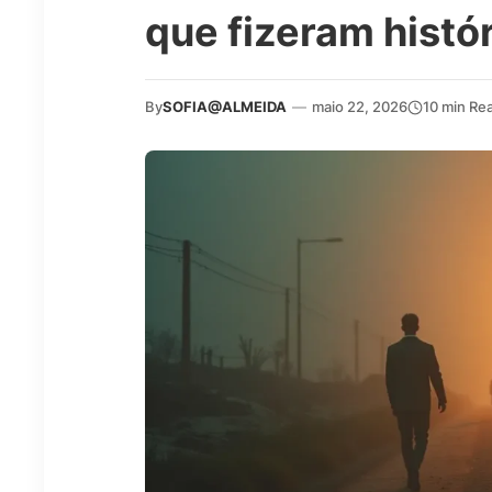
que fizeram histór
By
SOFIA@ALMEIDA
—
maio 22, 2026
10 min Re