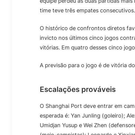
equipe perdeu as duas partidas mais 
time teve três empates consecutivos
O histórico de confrontos diretos fa
invicto nos últimos cinco jogos cont
vitórias. Em quatro desses cinco jogo
A previsão para o jogo é de vitória d
Escalações prováveis
O Shanghai Port deve entrar em cam
esperada é: Yan Junling (goleiro); A
Umidjan Yusup e Wei Zhen (defensore
(meio-campistas); Leonardo e Xinxian