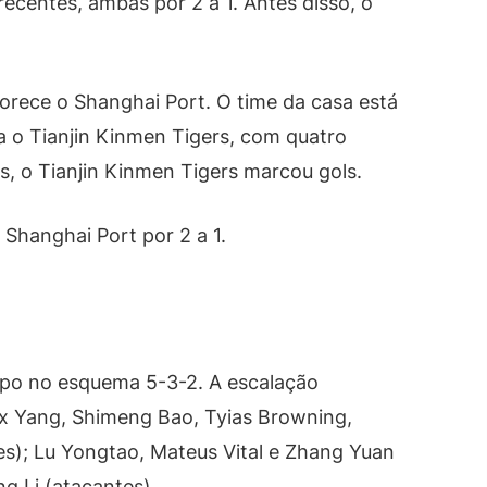
recentes, ambas por 2 a 1. Antes disso, o
.
vorece o Shanghai Port. O time da casa está
ra o Tianjin Kinmen Tigers, com quatro
s, o Tianjin Kinmen Tigers marcou gols.
o Shanghai Port por 2 a 1.
po no esquema 5-3-2. A escalação
lex Yang, Shimeng Bao, Tyias Browning,
s); Lu Yongtao, Mateus Vital e Zhang Yuan
g Li (atacantes).