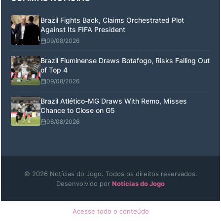
Brazil Fights Back, Claims Orchestrated Plot
Against Its FIFA President
09/08/2026
Brazil Fluminense Draws Botafogo, Risks Falling Out
of Top 4
09/08/2026
Brazil Atlético-MG Draws With Remo, Misses
Chance to Close on G5
08/08/2026
© 2026 Notícias do Jogo. Todos os direitos reservados.
Desenvolvido por
Notícias do Jogo
Acesse todo o conteúdo