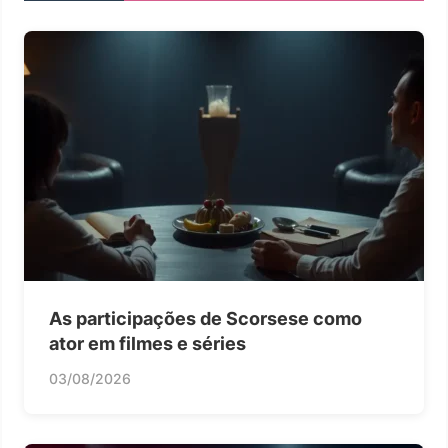
As participações de Scorsese como
ator em filmes e séries
03/08/2026