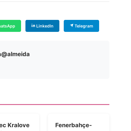
atsApp
LinkedIn
Telegram
ia@almeida
ec Kralove
Fenerbahçe-