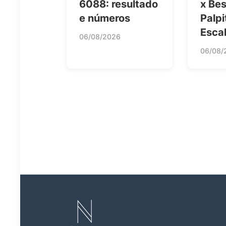
6088: resultado
x Bes
e números
Palpi
Esca
06/08/2026
06/08/