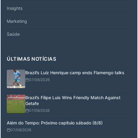
Insights
Marketing
Saúde
ÚLTIMAS NOTÍCIAS
Brazil’s Luiz Henrique camp ends Flamengo talks
07/08/2026
Brazil’s Filipe Luis Wins Friendly Match Against
Getafe
07/08/2026
Além do Tempo: Próximo capítulo sábado (8/8)
07/08/2026