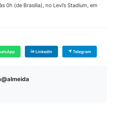
às 0h (de Brasília), no Levi’s Stadium, em
atsApp
LinkedIn
Telegram
ia@almeida