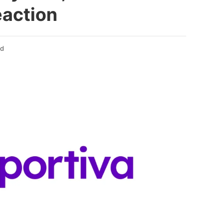
eaction
ad