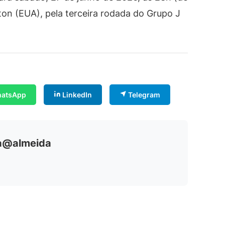
gton (EUA), pela terceira rodada do Grupo J
atsApp
LinkedIn
Telegram
ia@almeida