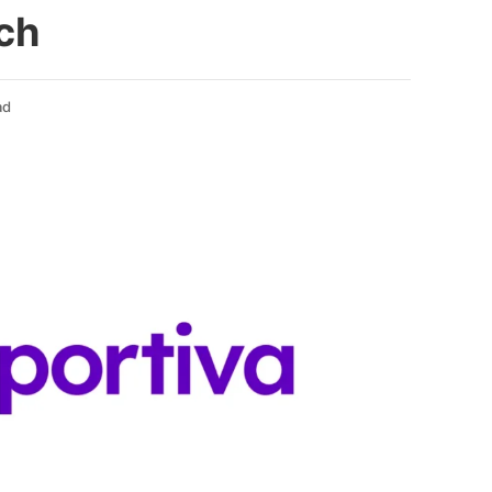
ch
ad