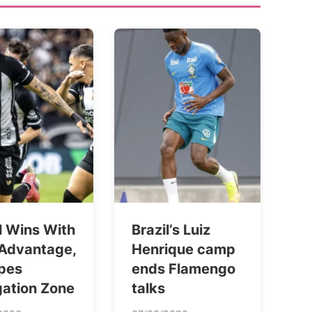
l Wins With
Brazil’s Luiz
Advantage,
Henrique camp
pes
ends Flamengo
gation Zone
talks