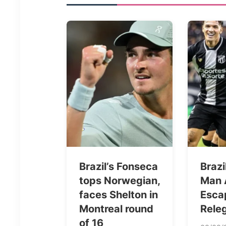
Brazil’s Fonseca
Brazi
tops Norwegian,
Man 
faces Shelton in
Esca
Montreal round
Rele
of 16