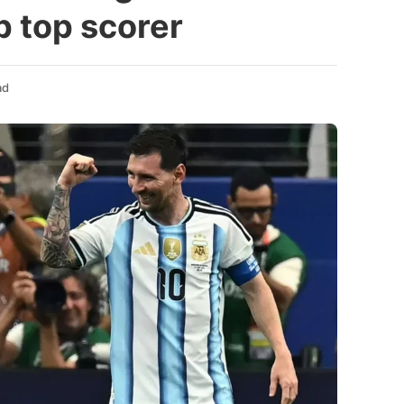
p top scorer
ad