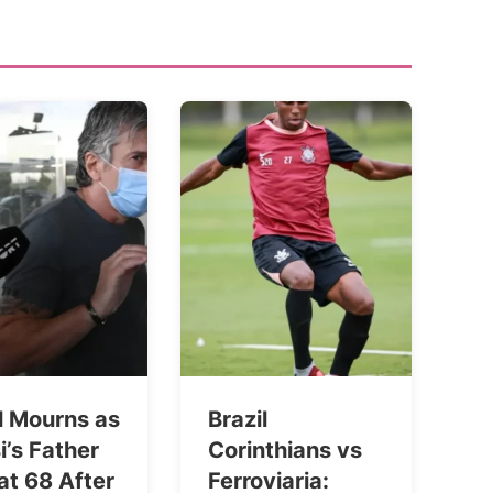
l Mourns as
Brazil
’s Father
Corinthians vs
at 68 After
Ferroviaria: