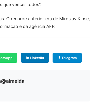
s que vencer todos”.
s. O recorde anterior era de Miroslav Klose,
nformação é da agência AFP.
atsApp
LinkedIn
Telegram
ia@almeida