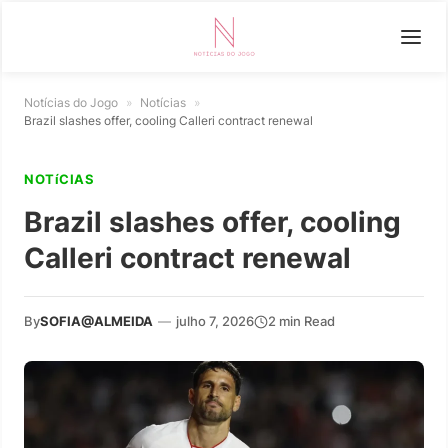
Notícias do Jogo
»
Notícias
»
Brazil slashes offer, cooling Calleri contract renewal
NOTíCIAS
Brazil slashes offer, cooling
Calleri contract renewal
By
SOFIA@ALMEIDA
—
julho 7, 2026
2 min Read