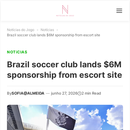
Notícias do Jogo
»
Notícias
»
Brazil soccer club lands $6M sponsorship from escort site
NOTíCIAS
Brazil soccer club lands $6M
sponsorship from escort site
By
SOFIA@ALMEIDA
—
junho 27, 2026
2 min Read