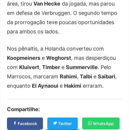
área, tirou
Van Hecke
da jogada, mas parou
em defesa de Verbruggen. O segundo tempo
da prorrogação teve poucas oportunidades
para ambos os lados.
Nos pênaltis, a Holanda converteu com
Koopmeiners
e
Weghorst
, mas desperdiçou
com
Kluivert
,
Timber
e
Summerville
. Pelo
Marrocos, marcaram
Rahimi
,
Talbi
e
Saibari
,
enquanto
El Aynaoui
e
Hakimi
erraram.
Compartilhe:
Facebook
Twitter
WhatsApp