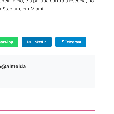
ncial Field, e a partida contra a Escócia, no
k Stadium, em Miami.
atsApp
LinkedIn
Telegram
ia@almeida