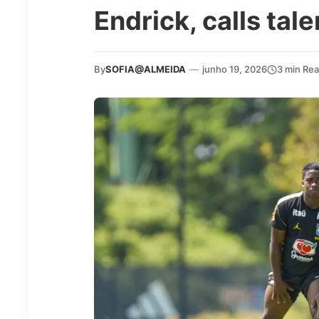
Endrick, calls tal
By
SOFIA@ALMEIDA
—
junho 19, 2026
3 min Re