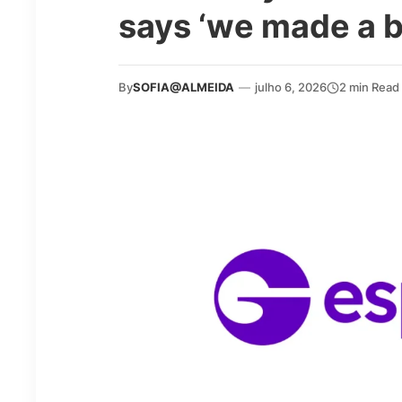
says ‘we made a bi
By
SOFIA@ALMEIDA
—
julho 6, 2026
2 min Read