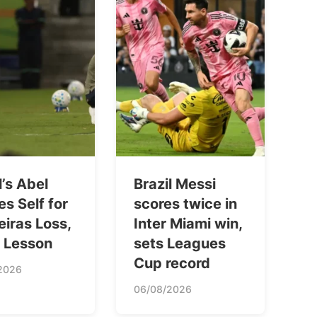
l’s Abel
Brazil Messi
s Self for
scores twice in
iras Loss,
Inter Miami win,
s Lesson
sets Leagues
Cup record
2026
06/08/2026