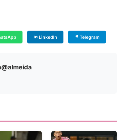
atsApp
LinkedIn
Telegram
ia@almeida