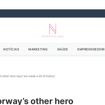
NOTÍCIAS
MARKETING
SAÚDE
EMPREENDEDOR
s other hero says ‘we made a bit of history’
orway’s other hero