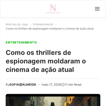
Notícias do Jogo
»
Entretenimento
»
Como os thrillers de espionagem moldaram o cinema de ação atual
ENTRETENIMENTO
Como os thrillers de
espionagem moldaram o
cinema de ação atual
By
SOFIA@ALMEIDA
—
maio 17, 2026
11 min Read