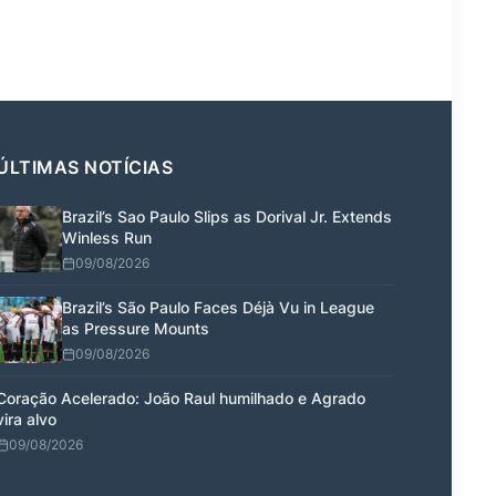
ÚLTIMAS NOTÍCIAS
Brazil’s Sao Paulo Slips as Dorival Jr. Extends
Winless Run
09/08/2026
Brazil’s São Paulo Faces Déjà Vu in League
as Pressure Mounts
09/08/2026
Coração Acelerado: João Raul humilhado e Agrado
vira alvo
09/08/2026