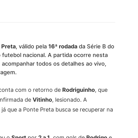
 Preta
, válido pela
16ª rodada
da Série B do
futebol nacional. A partida ocorre nesta
m acompanhar todos os detalhes ao vivo,
tragem.
a conta com o retorno de
Rodriguinho
, que
onfirmada de
Vitinho
, lesionado. A
 já que a Ponte Preta busca se recuperar na
ceu o
Sport
por
2 a 1
, com gols de
Rodrigo
e