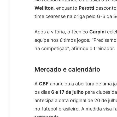
Welliton
, enquanto
Perotti
descontou
time cearense na briga pelo G-6 da Sé
Após a vitória, o técnico
Carpini
celeb
equipe nos últimos jogos. “Precisamo
na competição”, afirmou o treinador.
Mercado e calendário
A
CBF
anunciou a abertura de uma jan
os dias
6 e 17 de julho
para clubes das
antecipa a data original de 20 de jul
no futebol brasileiro. A medida visa f