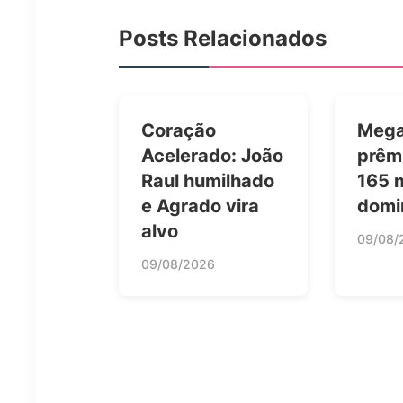
Posts Relacionados
Coração
Mega
Acelerado: João
prêm
Raul humilhado
165 
e Agrado vira
domi
alvo
09/08/
09/08/2026