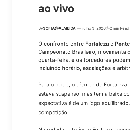
ao vivo
By
SOFIA@ALMEIDA
—
julho 3, 2026
2 min Read
O confronto entre
Fortaleza
e
Ponte
Campeonato Brasileiro, movimenta o 
quarta-feira, e os torcedores pode
incluindo horário, escalações e arbi
Para o duelo, o técnico do Fortalez
estava suspenso, mas tem a baixa c
expectativa é de um jogo equilibrado,
competição.
Na rodada anterior, o Fortaleza ven