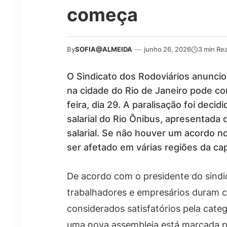
começa
By
SOFIA@ALMEIDA
—
junho 26, 2026
3 min Re
O Sindicato dos Rodoviários anunci
na cidade do Rio de Janeiro pode c
feira, dia 29. A paralisação foi decid
salarial do Rio Ônibus, apresentad
salarial. Se não houver um acordo n
ser afetado em várias regiões da capi
De acordo com o presidente do sindi
trabalhadores e empresários duram 
considerados satisfatórios pela categ
uma nova assembleia está marcada pa