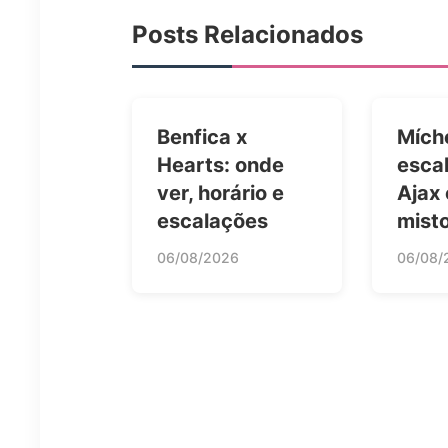
Posts Relacionados
Benfica x
Mích
Hearts: onde
esca
ver, horário e
Ajax
escalações
mist
06/08/2026
06/08/