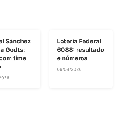
el Sánchez
Loteria Federal
la Godts;
6088: resultado
 com time
e números
o
06/08/2026
2026