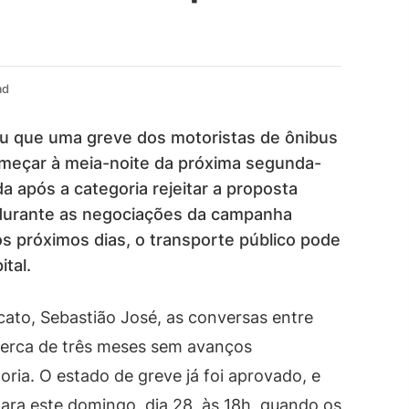
ad
ou que uma greve dos motoristas de ônibus
omeçar à meia-noite da próxima segunda-
ida após a categoria rejeitar a proposta
a durante as negociações da campanha
os próximos dias, o transporte público pode
tal.
cato, Sebastião José, as conversas entre
cerca de três meses sem avanços
oria. O estado de greve já foi aprovado, e
ra este domingo, dia 28, às 18h, quando os