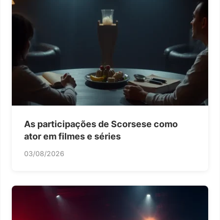
As participações de Scorsese como
ator em filmes e séries
03/08/2026