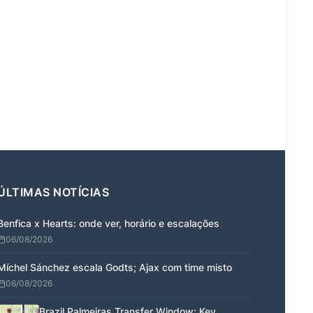
ÚLTIMAS NOTÍCIAS
Benfica x Hearts: onde ver, horário e escalações
06/08/2026
Míchel Sánchez escala Godts; Ajax com time misto
06/08/2026
Brazil Palmeiras Transfer Window: Key