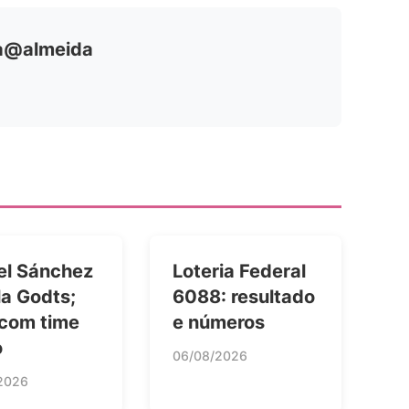
ia@almeida
el Sánchez
Loteria Federal
la Godts;
6088: resultado
 com time
e números
o
06/08/2026
2026