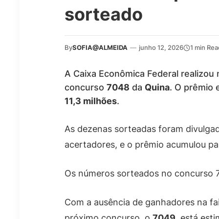
sorteado
By
SOFIA@ALMEIDA
—
junho 12, 2026
1 min Rea
A Caixa Econômica Federal realizou n
concurso
7048
da
Quina
. O prêmio
11,3 milhões
.
As dezenas sorteadas foram divulgad
acertadores, e o prêmio acumulou pa
Os números sorteados no concurso 
Com a ausência de ganhadores na faix
próximo concurso, o
7049
, está es