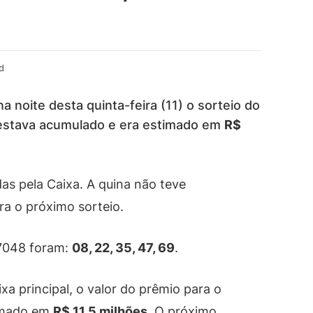
d
a noite desta quinta-feira (11) o sorteio do
 estava acumulado e era estimado em
R$
as pela Caixa. A quina não teve
ra o próximo sorteio.
7048 foram:
08, 22, 35, 47, 69
.
a principal, o valor do prêmio para o
timado em
R$ 11,5 milhões
. O próximo