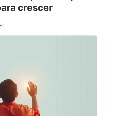
para crescer
ead