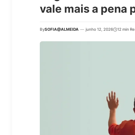
vale mais a pena 
By
SOFIA@ALMEIDA
—
junho 12, 2026
12 min R