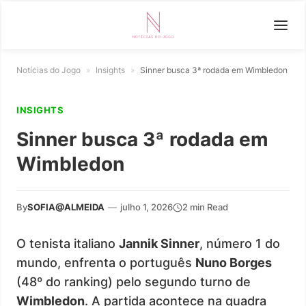
Notícias do Jogo
»
Insights
»
Sinner busca 3ª rodada em Wimbledon
INSIGHTS
Sinner busca 3ª rodada em
Wimbledon
By
SOFIA@ALMEIDA
—
julho 1, 2026
2 min Read
O tenista italiano
Jannik Sinner
, número 1 do
mundo, enfrenta o português
Nuno Borges
(48º do ranking) pelo segundo turno de
Wimbledon
. A partida acontece na quadra