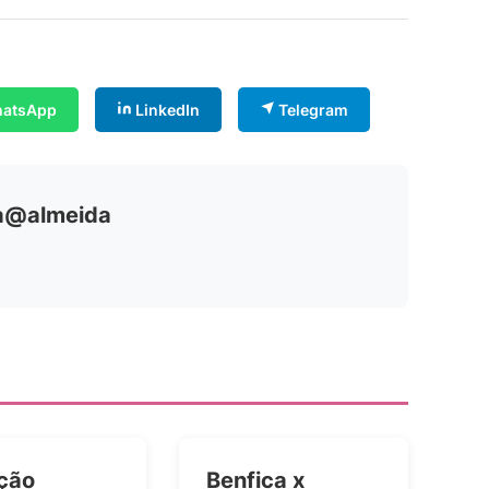
atsApp
LinkedIn
Telegram
ia@almeida
ção
Benfica x