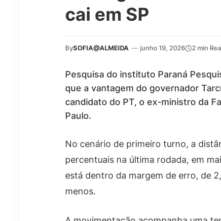
cai em SP
By
SOFIA@ALMEIDA
—
junho 19, 2026
2 min Re
Pesquisa do instituto Paraná Pesquis
que a vantagem do governador Tarcís
candidato do PT, o ex-ministro da 
Paulo.
No cenário de primeiro turno, a distâ
percentuais na última rodada, em mai
está dentro da margem de erro, de 2
menos.
A movimentação acompanha uma tend