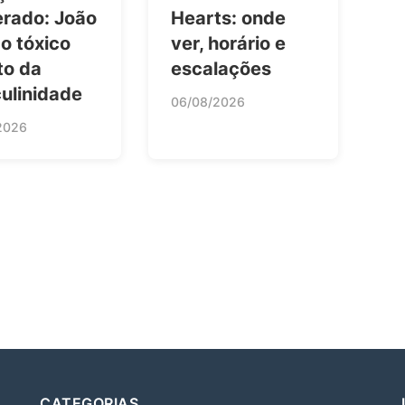
erado: João
Hearts: onde
 o tóxico
ver, horário e
to da
escalações
ulinidade
06/08/2026
2026
CATEGORIAS