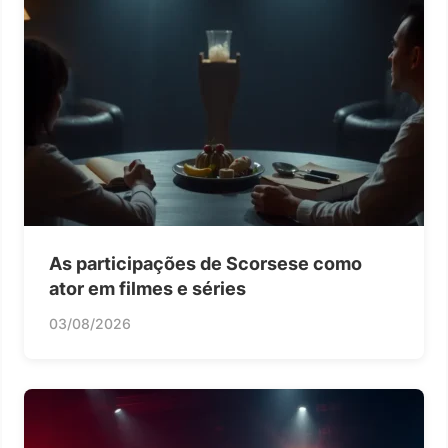
As participações de Scorsese como
ator em filmes e séries
03/08/2026