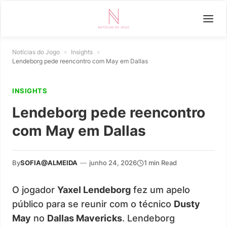
Notícias do Jogo
»
Insights
»
Lendeborg pede reencontro com May em Dallas
INSIGHTS
Lendeborg pede reencontro
com May em Dallas
By
SOFIA@ALMEIDA
—
junho 24, 2026
1 min Read
O jogador
Yaxel Lendeborg
fez um apelo
público para se reunir com o técnico
Dusty
May
no
Dallas Mavericks
. Lendeborg