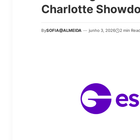
Charlotte Showd
By
SOFIA@ALMEIDA
—
junho 3, 2026
2 min Rea