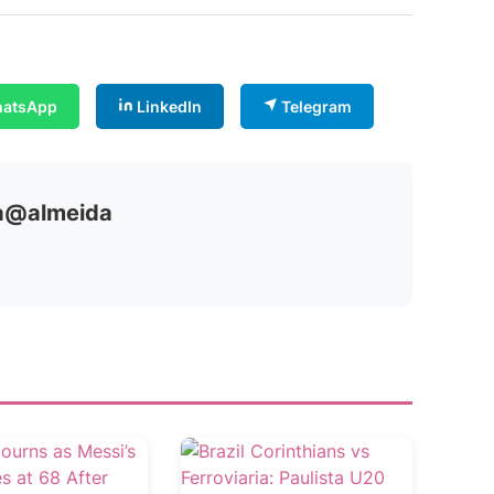
atsApp
LinkedIn
Telegram
ia@almeida