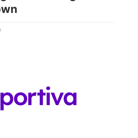
own
d