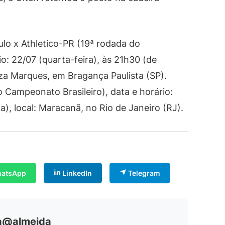
lo x Athletico-PR (19ª rodada do
o: 22/07 (quarta-feira), às 21h30 (de
ouza Marques, em Bragança Paulista (SP).
 Campeonato Brasileiro), data e horário:
a), local: Maracanã, no Rio de Janeiro (RJ).
atsApp
LinkedIn
Telegram
ia@almeida