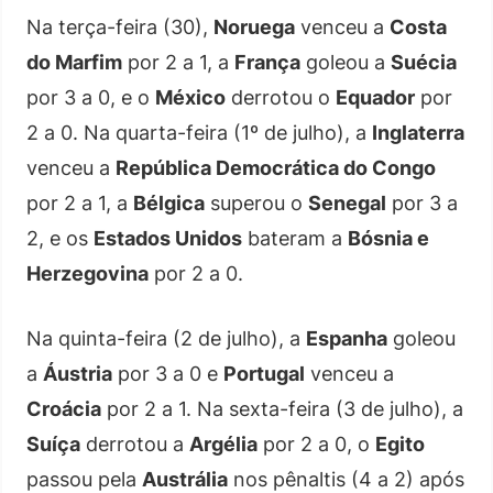
Na terça-feira (30),
Noruega
venceu a
Costa
do Marfim
por 2 a 1, a
França
goleou a
Suécia
por 3 a 0, e o
México
derrotou o
Equador
por
2 a 0. Na quarta-feira (1º de julho), a
Inglaterra
venceu a
República Democrática do Congo
por 2 a 1, a
Bélgica
superou o
Senegal
por 3 a
2, e os
Estados Unidos
bateram a
Bósnia e
Herzegovina
por 2 a 0.
Na quinta-feira (2 de julho), a
Espanha
goleou
a
Áustria
por 3 a 0 e
Portugal
venceu a
Croácia
por 2 a 1. Na sexta-feira (3 de julho), a
Suíça
derrotou a
Argélia
por 2 a 0, o
Egito
passou pela
Austrália
nos pênaltis (4 a 2) após