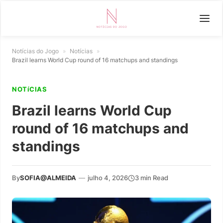
Notícias do Jogo
»
Notícias
»
Brazil learns World Cup round of 16 matchups and standings
NOTíCIAS
Brazil learns World Cup
round of 16 matchups and
standings
By
SOFIA@ALMEIDA
—
julho 4, 2026
3 min Read