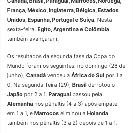
Canadá, Brasil, Paraguai, Marrocos, Noruega,
França, México, Inglaterra, Bélgica, Estados
Unidos, Espanha, Portugal e Suíça
. Nesta
sexta-feira,
Egito, Argentina e Colômbia
também avançaram.
Os resultados da segunda fase da Copa do
Mundo foram os seguintes: no domingo (28 de
junho),
Canadá
venceu a
África do Sul
por 1 a
0. Na segunda-feira (29),
Brasil
derrotou o
Japão
por 2 a 1,
Paraguai
passou pela
Alemanha
nos pênaltis (4 a 3) após empate
em 1 a 1, e
Marrocos
eliminou a
Holanda
também nos pênaltis (3 a 2) depois de 1 a 1.