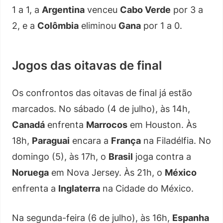
1 a 1, a
Argentina
venceu
Cabo Verde
por 3 a
2, e a
Colômbia
eliminou
Gana
por 1 a 0.
Jogos das oitavas de final
Os confrontos das oitavas de final já estão
marcados. No sábado (4 de julho), às 14h,
Canadá
enfrenta
Marrocos
em Houston. Às
18h,
Paraguai
encara a
França
na Filadélfia. No
domingo (5), às 17h, o
Brasil
joga contra a
Noruega
em Nova Jersey. Às 21h, o
México
enfrenta a
Inglaterra
na Cidade do México.
Na segunda-feira (6 de julho), às 16h,
Espanha