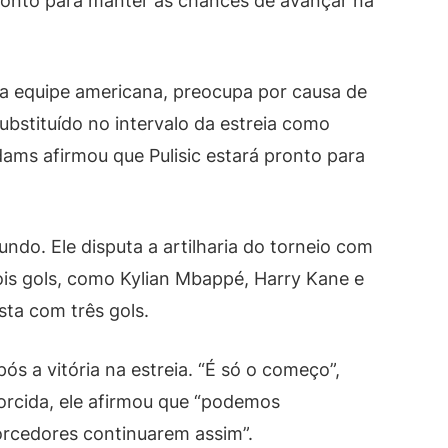
fronto para manter as chances de avançar na
 da equipe americana, preocupa por causa de
ubstituído no intervalo da estreia como
ams afirmou que Pulisic estará pronto para
ndo. Ele disputa a artilharia do torneio com
is gols, como Kylian Mbappé, Harry Kane e
ista com três gols.
ós a vitória na estreia. “É só o começo”,
torcida, ele afirmou que “podemos
torcedores continuarem assim”.