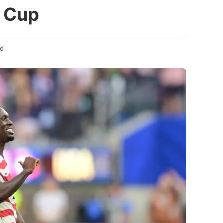
d Cup
ad