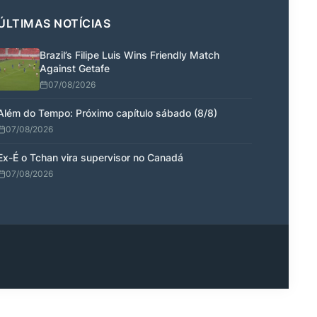
ÚLTIMAS NOTÍCIAS
Brazil’s Filipe Luis Wins Friendly Match
Against Getafe
07/08/2026
Além do Tempo: Próximo capítulo sábado (8/8)
07/08/2026
Ex-É o Tchan vira supervisor no Canadá
07/08/2026