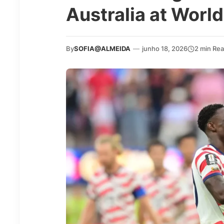
Australia at Worl
By
SOFIA@ALMEIDA
—
junho 18, 2026
2 min Re