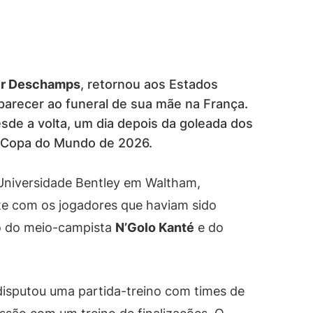
er Deschamps
, retornou aos Estados
arecer ao funeral de sua mãe na França.
sde a volta, um dia depois da goleada dos
na Copa do Mundo de 2026.
 Universidade Bentley em Waltham,
te com os jogadores que haviam sido
ão do meio-campista
N’Golo Kanté
e do
disputou uma partida-treino com times de