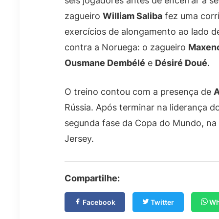
seis jogadores antes de encerrar a s
zagueiro
William Saliba
fez uma corri
exercícios de alongamento ao lado de
contra a Noruega: o zagueiro
Maxenc
Ousmane Dembélé
e
Désiré Doué
.
O treino contou com a presença de
A
Rússia. Após terminar na liderança do
segunda fase da Copa do Mundo, na t
Jersey.
Compartilhe:
Facebook
Twitter
Wh