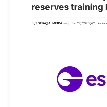
reserves training
By
SOFIA@ALMEIDA
—
junho 27, 2026
2 min Re