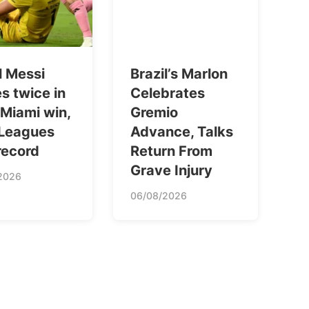
l Messi
Brazil’s Marlon
s twice in
Celebrates
 Miami win,
Gremio
 Leagues
Advance, Talks
record
Return From
Grave Injury
2026
06/08/2026