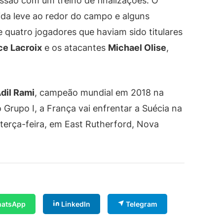
essão com um treino de finalizações. O
da leve ao redor do campo e alguns
 quatro jogadores que haviam sido titulares
e Lacroix
e os atacantes
Michael Olise
,
dil Rami
, campeão mundial em 2018 na
 Grupo I, a França vai enfrentar a Suécia na
erça-feira, em East Rutherford, Nova
atsApp
LinkedIn
Telegram