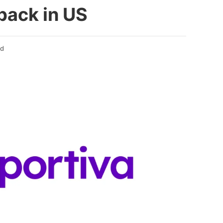
 back in US
ad